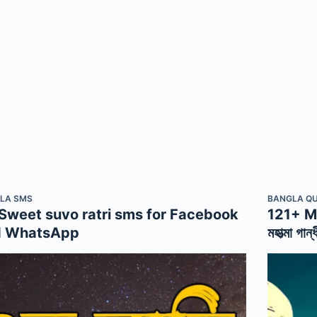
LA SMS
BANGLA Q
Sweet suvo ratri sms for Facebook
121+ M
d WhatsApp
মহাত্মা গান্