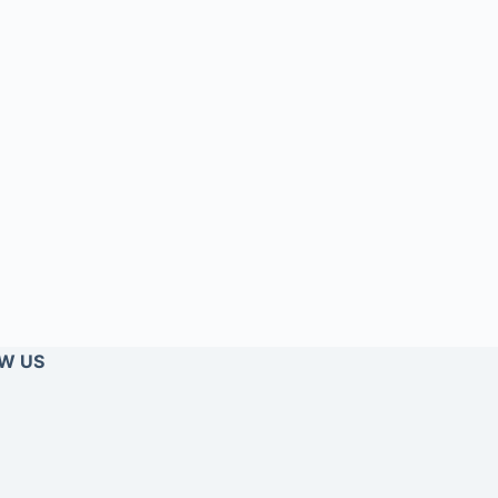
W US
rest
cebook