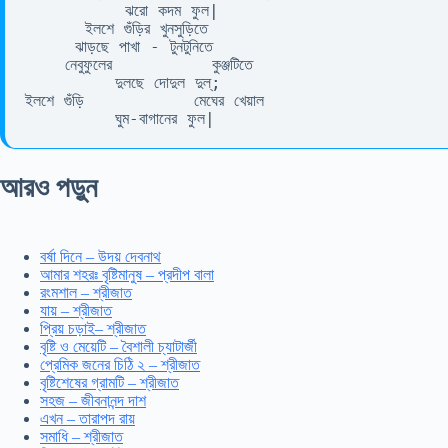
          ঝরো কদম ফুল| 

      ইলশে গুঁড়ির খুনসুড়িতে 

     ঝাড়ছে পাখা - টুনটুনিতে 

    নেবুফুলের          কুঞ্জটিতে 

         দুলছে দোদুল দুল্; 

ইলশে গুঁড়ি           মেঘের খেয়াল 

         ঘুম-বাগানের ফুল|
আরও পড়ুন
বর্ষা দিনে – উদয় দেবনাথ
আমার শহরঃ বৃষ্টিমানুষ – প্রদীপ বালা
রংমশাল – শ্রীজাত
যায় – শ্রীজাত
প্রিয় চড়াই– শ্রীজাত
বৃষ্টি ও মেয়েটি – বৈশালী চ্যাটার্জী
প্রেমিক জনের চিঠি ২ – শ্রীজাত
বৃষ্টিশেষের গ্রামটি – শ্রীজাত
সহজ – জীবনানন্দ দাশ
এখন – তারাপদ রায়
সমাধি – শ্রীজাত