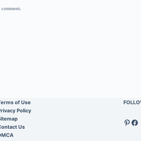
 I comment.
Terms of Use
FOLLO
rivacy Policy
Sitemap
Pinte
Fa
Contact Us
DMCA