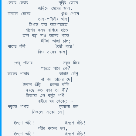
মেঘায় মেঘায়          সূর্য্যি ডোবে 

          জড়িয়ে মেঘের জাল, 

ঢাকলো মেঘের          খুঞ্চে-পোষে 

          তাল-পাটালীর থাল| 

       লিখছে যারা তালপাতাতে 

      খাগের কলম বাগিয়ে হাতে 

     তাল বড়া দাও তাদের পাতে 

           টাটকা ভাজা চাল; 

পাতার বাঁশী          তৈরী করে' 

          দিও তাদের কাল| 

  খেজু পাতায়          সবুজ টিয়ে 

           গড়তে পারে কে? 

তালের পাতার          কানাই ভেঁপু 

           না হয় তাদের দে| 

     ইলশে গুঁড়ি - জলের ফাঁকি 

      ঝরছে কত বলব তা কী? 

      ভিজতে এল বাবুই পাখী 

          বাইরে ঘর থেকে; - 

পড়তে পাখায়          লুকালো জল 

        ভিজলো নাকো সে| 

  ইলশে গুঁড়ি!          ইলশে গুঁড়ি! 

          পরীর কানের দুল, 

  ইলশে গুঁড়ি!          ইলশে গুঁড়ি! 
