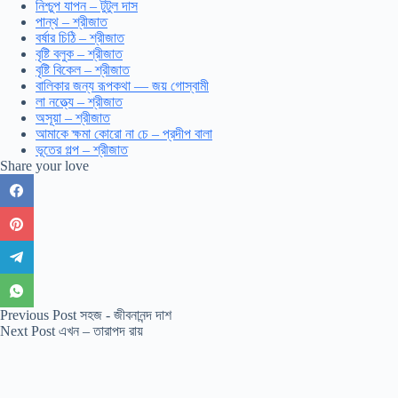
নিশ্চুপ যাপন – টুটুল দাস
পান্থ – শ্রীজাত
বর্ষার চিঠি – শ্রীজাত
বৃষ্টি বলুক – শ্রীজাত
বৃষ্টি বিকেল – শ্রীজাত
বালিকার জন্য রূপকথা — জয় গোস্বামী
লা নত্ত্যে – শ্রীজাত
অসূয়া – শ্রীজাত
আমাকে ক্ষমা কোরো না চে – প্রদীপ বালা
ভূতের গল্প – শ্রীজাত
Share your love
Previous
Post
সহজ - জীবনানন্দ দাশ
Next
Post
এখন – তারাপদ রায়