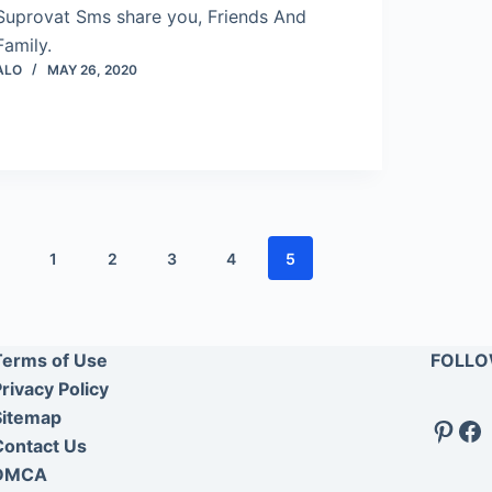
Suprovat Sms share you, Friends And
Family.
ALO
MAY 26, 2020
1
2
3
4
5
Terms of Use
FOLLO
rivacy Policy
Sitemap
Pinte
Fa
Contact Us
DMCA