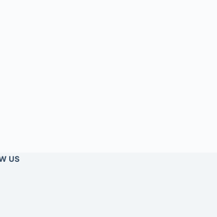
W US
rest
cebook