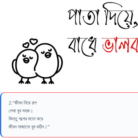
2.“জীবন নিয়ে গল্প
লেখা খুব সহজ।
কিন্তু গল্পের মতাে করে
জীবন সাজানাে খুব কঠিন।”